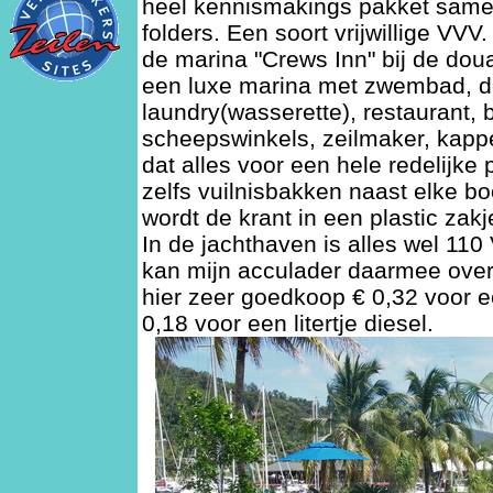
heel kennismakings pakket samen
folders. Een soort vrijwillige VVV
de marina "Crews Inn" bij de doua
een luxe marina met zwembad, 
laundry(wasserette), restaurant, b
scheepswinkels, zeilmaker, kapp
dat alles voor een hele redelijke 
zelfs vuilnisbakken naast elke b
wordt de krant in een plastic zak
In de jachthaven is alles wel 110
kan mijn acculader daarmee over
hier zeer goedkoop € 0,32 voor ee
0,18 voor een litertje diesel.