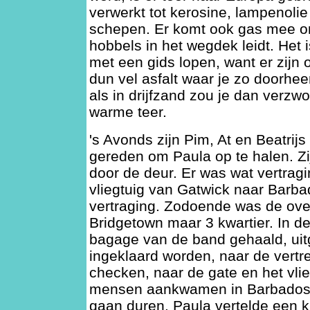
verwerkt tot kerosine, lampenolie
schepen. Er komt ook gas mee o
hobbels in het wegdek leidt. Het
met een gids lopen, want er zijn
dun vel asfalt waar je zo doorhe
als in drijfzand zou je dan verz
warme teer.
's Avonds zijn Pim, At en Beatrijs
gereden om Paula op te halen. Zi
door de deur. Er was wat vertrag
vliegtuig van Gatwick naar Barba
vertraging. Zodoende was de over
Bridgetown maar 3 kwartier. In de
bagage van de band gehaald, uit
ingeklaard worden, naar de vertr
checken, naar de gate en het vli
mensen aankwamen in Barbados zo
gaan duren. Paula vertelde een k