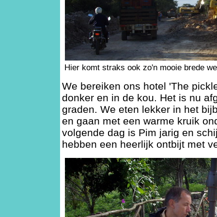
Hier komt straks ook zo'n mooie brede we
We bereiken ons hotel 'The pickle
donker en in de kou. Het is nu af
graden. We eten lekker in het bi
en gaan met een warme kruik on
volgende dag is Pim jarig en schi
hebben een heerlijk ontbijt met vee