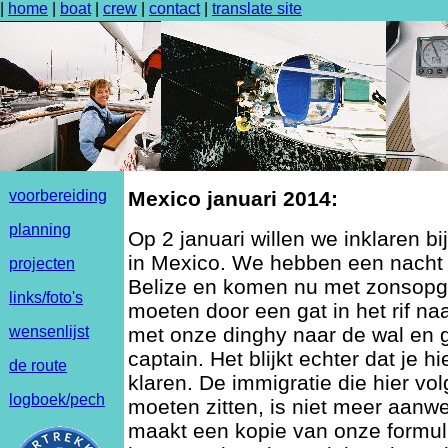
|
home
|
boat
|
crew
|
contact
|
translate site
voorbereiding
Mexico januari 2014:
planning
Op 2 januari willen we inklaren bi
in Mexico. We hebben een nacht 
projecten
Belize en komen nu met zonsop
links/foto's
moeten door een gat in het rif na
wensenlijst
met onze dinghy naar de wal en 
captain. Het blijkt echter dat je h
de route
klaren. De immigratie die hier vo
logboek/pech
moeten zitten, is niet meer aanwe
maakt een kopie van onze formul