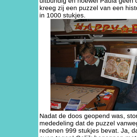
uitbundig en hoewel Paula geen 
kreeg zij een puzzel van een hist
in 1000 stukjes.
Nadat de doos geopend was, sto
mededeling dat de puzzel vanwe
redenen 999 stukjes bevat. Ja, d