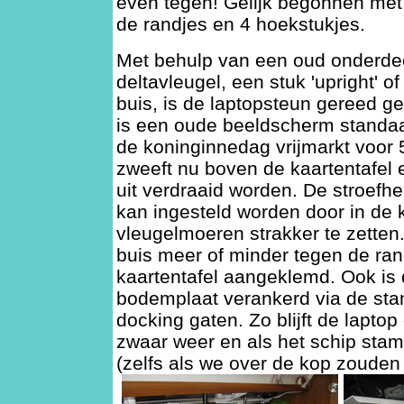
even tegen! Gelijk begonnen met
de randjes en 4 hoekstukjes.
Met behulp van een oud onderde
deltavleugel, een stuk 'upright' o
buis, is de laptopsteun gereed g
is een oude beeldscherm standa
de koninginnedag vrijmarkt voor 
zweeft nu boven de kaartentafel 
uit verdraaid worden. De stroefhe
kan ingesteld worden door in de k
vleugelmoeren strakker te zetten
buis meer of minder tegen de ra
kaartentafel aangeklemd. Ook is 
bodemplaat verankerd via de st
docking gaten. Zo blijft de laptop 
zwaar weer en als het schip stam
(zelfs als we over de kop zouden