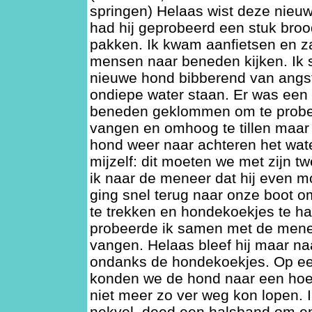
springen) Helaas wist deze nieuw
had hij geprobeerd een stuk brood
pakken. Ik kwam aanfietsen en z
mensen naar beneden kijken. Ik s
nieuwe hond bibberend van angst 
ondiepe water staan. Er was een
beneden geklommen om te probe
vangen en omhoog te tillen maar 
hond weer naar achteren het water
mijzelf: dit moeten we met zijn t
ik naar de meneer dat hij even m
ging snel terug naar onze boot o
te trekken en hondekoekjes te h
probeerde ik samen met de mene
vangen. Helaas bleef hij maar na
ondanks de hondekoekjes. Op 
konden we de hond naar een hoek 
niet meer zo ver weg kon lopen. I
nekvel, deed een halsband om e