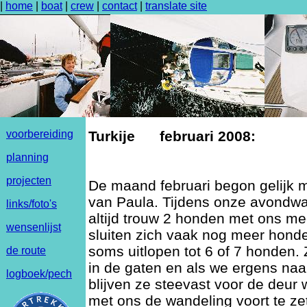
|
home
|
boat
|
crew
|
contact
|
translate site
voorbereiding
Turkije februari 2008:
planning
projecten
De maand februari begon gelijk 
van Paula. Tijdens onze avondw
links/foto's
altijd trouw 2 honden met ons m
wensenlijst
sluiten zich vaak nog meer honde
soms uitlopen tot 6 of 7 honden
de route
in de gaten en als we ergens na
logboek/pech
blijven ze steevast voor de deu
met ons de wandeling voort te ze